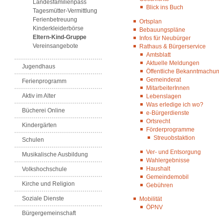
Landesfamilienpass
Blick ins Buch
Tagesmütter-Vermittlung
Ferienbetreuung
Ortsplan
Kinderkleiderbörse
Bebauungspläne
Eltern-Kind-Gruppe
Infos für Neubürger
Vereinsangebote
Rathaus & Bürgerservice
Amtsblatt
Aktuelle Meldungen
Jugendhaus
Öffentliche Bekanntmachu
Gemeinderat
Ferienprogramm
MitarbeiterInnen
Aktiv im Alter
Lebenslagen
Was erledige ich wo?
Bücherei Online
e-Bürgerdienste
Ortsrecht
Kindergärten
Förderprogramme
Streuobstaktion
Schulen
Ver- und Entsorgung
Musikalische Ausbildung
Wahlergebnisse
Haushalt
Volkshochschule
Gemeindemobil
Kirche und Religion
Gebühren
Soziale Dienste
Mobilität
ÖPNV
Bürgergemeinschaft