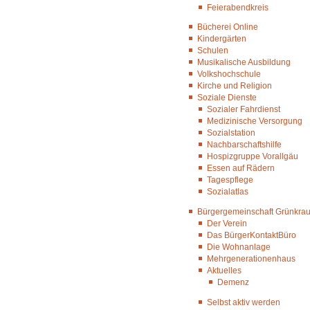
Feierabendkreis
Bücherei Online
Kindergärten
Schulen
Musikalische Ausbildung
Volkshochschule
Kirche und Religion
Soziale Dienste
Sozialer Fahrdienst
Medizinische Versorgung
Sozialstation
Nachbarschaftshilfe
Hospizgruppe Vorallgäu
Essen auf Rädern
Tagespflege
Sozialatlas
Bürgergemeinschaft Grünkraut
Der Verein
Das BürgerKontaktBüro
Die Wohnanlage
Mehrgenerationenhaus
Aktuelles
Demenz
Selbst aktiv werden