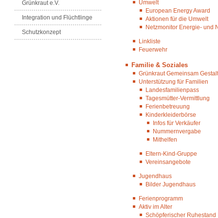
Umwelt
Grünkraut e.V.
European Energy Award
Integration und Flüchtlinge
Aktionen für die Umwelt
Netzmonitor Energie- und 
Schutzkonzept
Linkliste
Feuerwehr
Familie & Soziales
Grünkraut Gemeinsam Gestalten
Unterstützung für Familien
Landesfamilienpass
Tagesmütter-Vermittlung
Ferienbetreuung
Kinderkleiderbörse
Infos für Verkäufer
Nummernvergabe
Mithelfen
Eltern-Kind-Gruppe
Vereinsangebote
Jugendhaus
Bilder Jugendhaus
Ferienprogramm
Aktiv im Alter
Schöpferischer Ruhestand