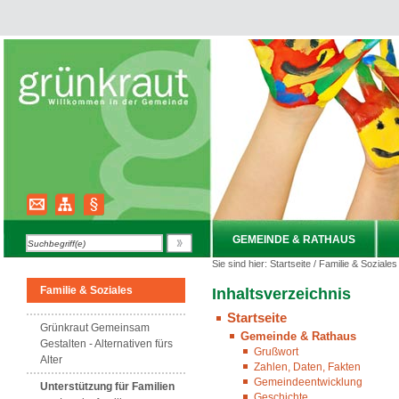
GEMEINDE & RATHAUS
Sie sind hier:
Startseite
/
Familie & Soziales
Familie & Soziales
Inhaltsverzeichnis
Startseite
Grünkraut Gemeinsam
Gemeinde & Rathaus
Gestalten - Alternativen fürs
Grußwort
Alter
Zahlen, Daten, Fakten
Gemeindeentwicklung
Unterstützung für Familien
Geschichte