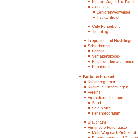
Kinder-, Jugend- u. Fam.be
Aktuelles
Seniorenwegweiser
Insektenhotel
Café Kunterbunt
Trödeltag
Integration und Flüchtlinge
Schutzkonzept
Leitbild
Verhaltenskodex
Beschwerdemanagement
Koordination
Kultur & Freizeit
Kulturprogramm
Kulturelle Einrichtungen
Vereine
Freizeiteinrichtungen
Sport
Spielplätze
Ferienprogramm
Brauchtum
Für unsere Feriengäste
Mein Weg nach Grünkraut
Beherbergung und Gastro