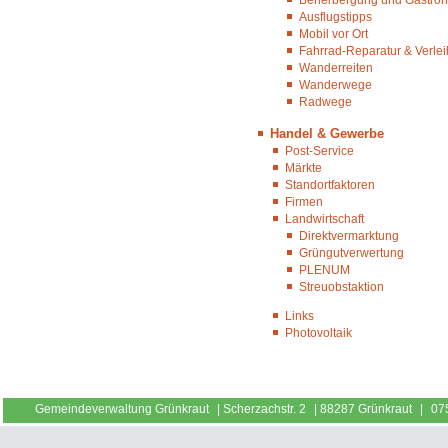
Ausflugstipps
Mobil vor Ort
Fahrrad-Reparatur & Verlei
Wanderreiten
Wanderwege
Radwege
Handel & Gewerbe
Post-Service
Märkte
Standortfaktoren
Firmen
Landwirtschaft
Direktvermarktung
Grüngutverwertung
PLENUM
Streuobstaktion
Links
Photovoltaik
Gemeindeverwaltung Grünkraut
|
Scherzachstr. 2
|
88287 Grünkraut
|
07