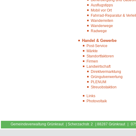
Ausflugstipps
Mobil vor Ort
Fahrrad-Reparatur & Verlei
Wanderreiten
Wanderwege
Radwege
Handel & Gewerbe
Post-Service
Märkte
Standortfaktoren
Firmen
Landwirtschaft
Direktvermarktung
Grüngutverwertung
PLENUM
Streuobstaktion
Links
Photovoltaik
Gemeindeverwaltung Grünkraut
|
Scherzachstr. 2
|
88287 Grünkraut
|
07