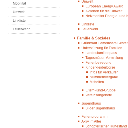
Umwelt
Mobilität
European Energy Award
Aktionen für die Umwelt
Umwelt
Netzmonitor Energie- und 
Linkliste
Linkliste
Feuerwehr
Feuerwehr
Familie & Soziales
Grünkraut Gemeinsam Gestalten
Unterstützung für Familien
Landesfamilienpass
Tagesmütter-Vermittlung
Ferienbetreuung
Kinderkleiderbörse
Infos für Verkäufer
Nummernvergabe
Mithelfen
Eltern-Kind-Gruppe
Vereinsangebote
Jugendhaus
Bilder Jugendhaus
Ferienprogramm
Aktiv im Alter
Schöpferischer Ruhestand