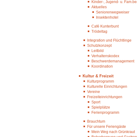
Kinder-, Jugend- u. Fam.be
Aktuelles
Seniorenwegweiser
Insektenhotel
Café Kunterbunt
Trödeltag
Integration und Flüchtlinge
Schutzkonzept
Leitbild
Verhaltenskodex
Beschwerdemanagement
Koordination
Kultur & Freizeit
Kulturprogramm
Kulturelle Einrichtungen
Vereine
Freizeiteinrichtungen
Sport
Spielplätze
Ferienprogramm
Brauchtum
Für unsere Feriengäste
Mein Weg nach Grünkraut
Beherbergung und Gastro