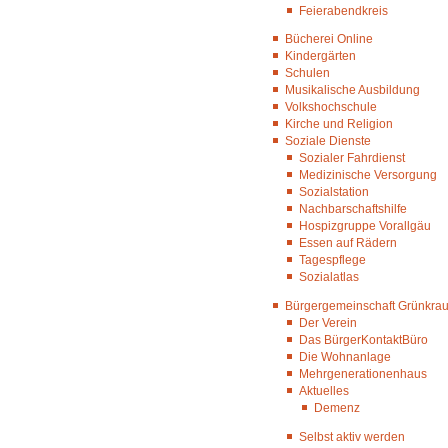
Feierabendkreis
Bücherei Online
Kindergärten
Schulen
Musikalische Ausbildung
Volkshochschule
Kirche und Religion
Soziale Dienste
Sozialer Fahrdienst
Medizinische Versorgung
Sozialstation
Nachbarschaftshilfe
Hospizgruppe Vorallgäu
Essen auf Rädern
Tagespflege
Sozialatlas
Bürgergemeinschaft Grünkraut
Der Verein
Das BürgerKontaktBüro
Die Wohnanlage
Mehrgenerationenhaus
Aktuelles
Demenz
Selbst aktiv werden